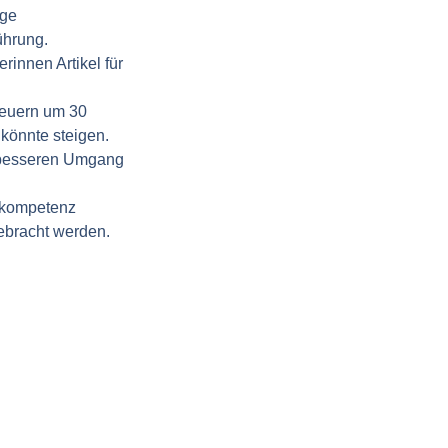
ige
ührung.
rinnen Artikel für
teuern um 30
könnte steigen.
n besseren Umgang
gskompetenz
ebracht werden.